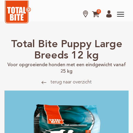
0
Hond
Kat
Total Bite Puppy Large
Knaagdier
Breeds 12 kg
Voor opgroeiende honden met een eindgewicht vanaf
Over
25 kg
Total
terug naar overzicht
Bite
Kennisbank
Tips
en