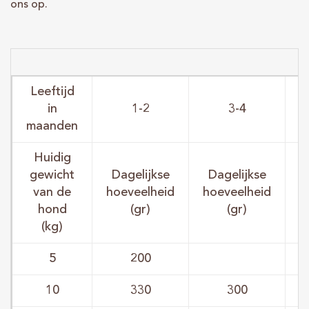
ons op.
Leeftijd
in
1-2
3-4
maanden
Huidig
gewicht
Dagelijkse
Dagelijkse
van de
hoeveelheid
hoeveelheid
h
hond
(gr)
(gr)
(kg)
5
200
10
330
300