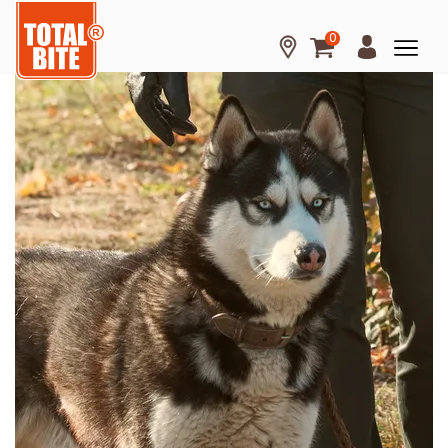
0
Hond
Kat
Knaagdier
Over
Total
Bite
Kennisbank
Tips
en