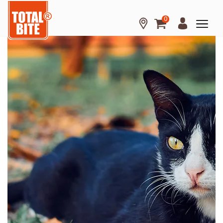
0
Hond
Kat
Knaagdier
Over
Total
Bite
Kennisbank
Tips
en