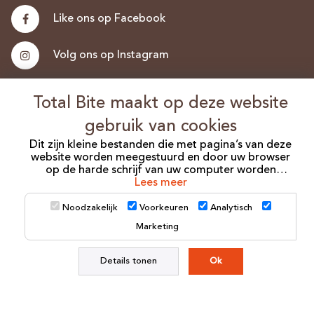
Like ons op Facebook
Volg ons op Instagram
Nieuwsbrief
Total Bite maakt op deze website
gebruik van cookies
Discus.nl
Dit zijn kleine bestanden die met pagina’s van deze
website worden meegestuurd en door uw browser
op de harde schrijf van uw computer worden
opgeslagen. Er zijn verschillende soorten cookies die
Lees meer
gebruikt worden voor verschillende doeleinden.
©2026 Total Bite. Alle Rechten Voorbehouden.
Voor het plaatsen van cookies is soms wel en soms
Noodzakelijk
Voorkeuren
Analytisch
geen toestemming nodig.
Marketing
Algemene voorwaarden
Privacy Policy
Sitemap
Als u meer wilt weten over de cookies die wij
Disclaimer
gebruiken, de gegevens die daarmee verzameld
Details tonen
Ok
worden en over uw rechten op dit punt, lees dan
onze
privacy policy.
Total Bite, Media Artists en derden (waaronder