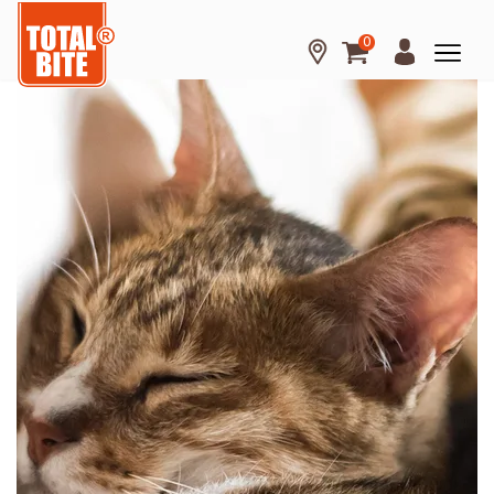
0
Hond
Kat
Knaagdier
Over
Total
Bite
Kennisbank
Tips
en