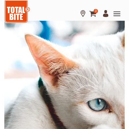
0
Hond
Kat
Knaagdier
Over
Total
Bite
Kennisbank
Tips
en