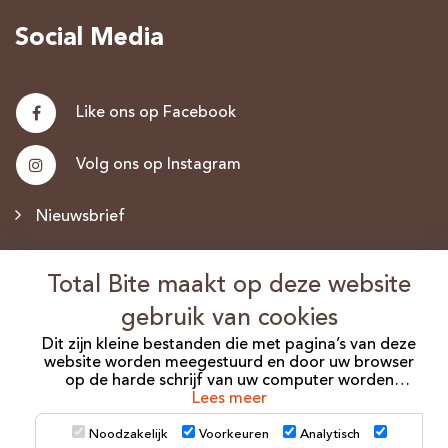
Social Media
Like ons op Facebook
Volg ons op Instagram
Nieuwsbrief
Discus.nl
Total Bite maakt op deze website
gebruik van cookies
Dit zijn kleine bestanden die met pagina’s van deze
website worden meegestuurd en door uw browser
©2026 Total Bite. Alle Rechten Voorbehouden.
op de harde schrijf van uw computer worden
opgeslagen. Er zijn verschillende soorten cookies die
Lees meer
Algemene voorwaarden
Privacy Policy
Sitemap
gebruikt worden voor verschillende doeleinden.
Voor het plaatsen van cookies is soms wel en soms
Noodzakelijk
Voorkeuren
Analytisch