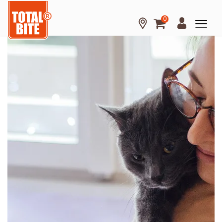
0
Hond
Kat
Knaagdier
Over
Total
Bite
Kennisbank
Tips
en