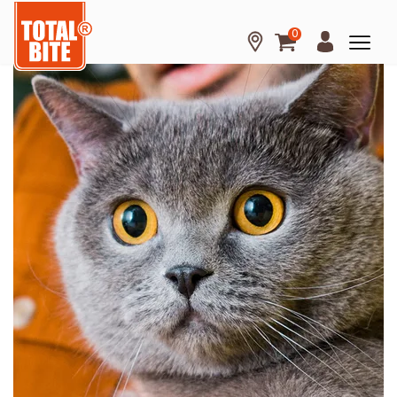
0
Hond
Kat
Knaagdier
Over
Total
Bite
Kennisbank
Tips
en