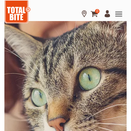
0
Hond
Kat
Knaagdier
Over
Total
Bite
Kennisbank
Tips
en