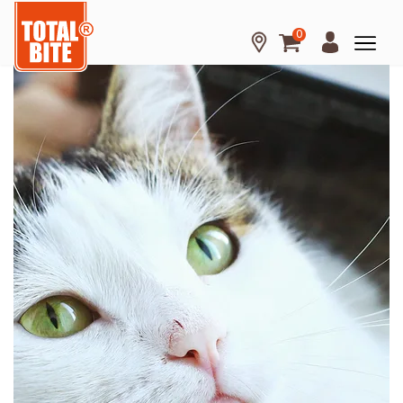
0
Hond
Kat
Knaagdier
Over
Total
Bite
Kennisbank
Tips
en